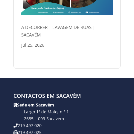
A DECORRER | LAVAGEM DE RUAS |
SACAVÉM
Jul 25, 2026
CONTACTOS EM SACAVÉM
Sede em Sacavém
Largo 1º de Maio, n.º 1
2685 – 099 Sacavém
219 497 020
219 497 025