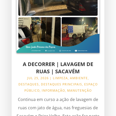
A DECORRER | LAVAGEM DE
RUAS | SACAVÉM
JUL 25, 2026
|
LIMPEZA
,
AMBIENTE
,
DESTAQUES
,
DESTAQUES PRINCIPAIS
,
ESPAÇO
PÚBLICO
,
INFORMAÇÃO
,
MANUTENÇÃO
Continua em curso a ação de lavagem de
ruas com jato de água, nas freguesias de