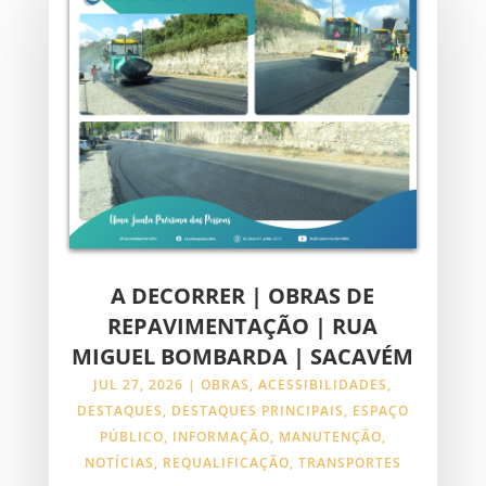
A DECORRER | OBRAS DE
REPAVIMENTAÇÃO | RUA
MIGUEL BOMBARDA | SACAVÉM
JUL 27, 2026
|
OBRAS
,
ACESSIBILIDADES
,
DESTAQUES
,
DESTAQUES PRINCIPAIS
,
ESPAÇO
PÚBLICO
,
INFORMAÇÃO
,
MANUTENÇÃO
,
NOTÍCIAS
,
REQUALIFICAÇÃO
,
TRANSPORTES