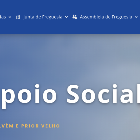
ias
Junta de Freguesia
Assembleia de Freguesia
poio Socia
AVÉM E PRIOR VELHO