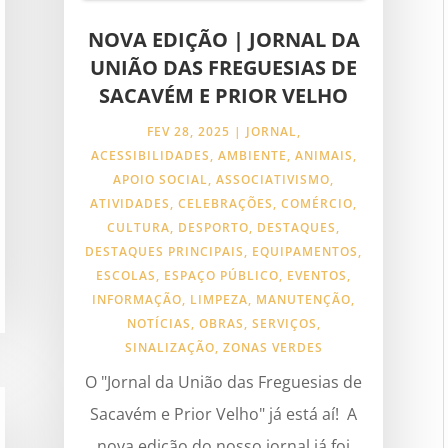
NOVA EDIÇÃO | JORNAL DA
UNIÃO DAS FREGUESIAS DE
SACAVÉM E PRIOR VELHO
FEV 28, 2025
|
JORNAL
,
ACESSIBILIDADES
,
AMBIENTE
,
ANIMAIS
,
APOIO SOCIAL
,
ASSOCIATIVISMO
,
ATIVIDADES
,
CELEBRAÇÕES
,
COMÉRCIO
,
CULTURA
,
DESPORTO
,
DESTAQUES
,
DESTAQUES PRINCIPAIS
,
EQUIPAMENTOS
,
ESCOLAS
,
ESPAÇO PÚBLICO
,
EVENTOS
,
INFORMAÇÃO
,
LIMPEZA
,
MANUTENÇÃO
,
NOTÍCIAS
,
OBRAS
,
SERVIÇOS
,
SINALIZAÇÃO
,
ZONAS VERDES
O "Jornal da União das Freguesias de
Sacavém e Prior Velho" já está aí! A
nova edição do nosso jornal já foi