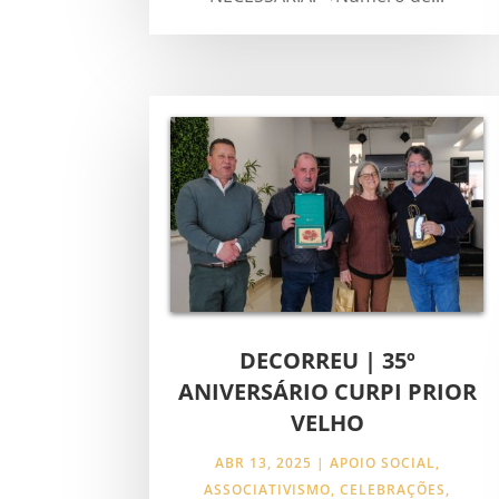
DECORREU | 35º
ANIVERSÁRIO CURPI PRIOR
VELHO
ABR 13, 2025
|
APOIO SOCIAL
,
ASSOCIATIVISMO
,
CELEBRAÇÕES
,