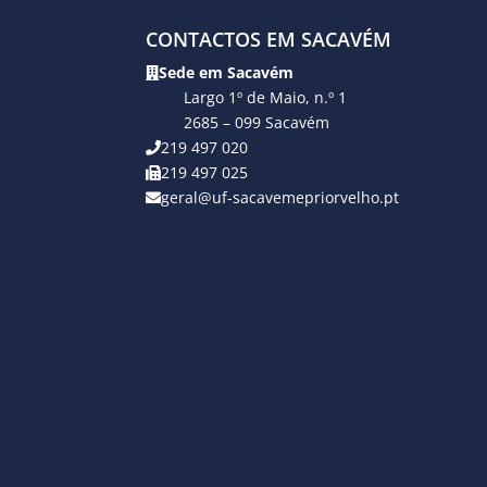
CONTACTOS EM SACAVÉM
Sede em Sacavém
Largo 1º de Maio, n.º 1
2685 – 099 Sacavém
219 497 020
219 497 025
geral@uf-sacavemepriorvelho.pt