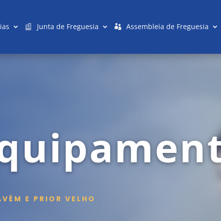
ias
Junta de Freguesia
Assembleia de Freguesia
Equipamen
AVÉM E PRIOR VELHO