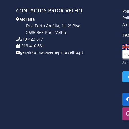
CONTACTOS PRIOR VELHO
Pol
Pol
Morada
A n
Rua Porto Amélia, 11-2º Piso
2685-365 Prior Velho
FA
219 423 617
219 410 881
geral@uf-sacavemepriorvelho.pt
As t