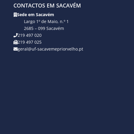
CONTACTOS EM SACAVÉM
Sede em Sacavém
Largo 1º de Maio, n.º 1
2685 – 099 Sacavém
219 497 020
219 497 025
geral@uf-sacavemepriorvelho.pt