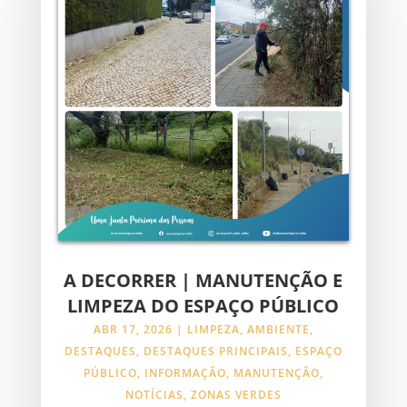
A DECORRER | MANUTENÇÃO E
LIMPEZA DO ESPAÇO PÚBLICO
ABR 17, 2026
|
LIMPEZA
,
AMBIENTE
,
DESTAQUES
,
DESTAQUES PRINCIPAIS
,
ESPAÇO
PÚBLICO
,
INFORMAÇÃO
,
MANUTENÇÃO
,
NOTÍCIAS
,
ZONAS VERDES