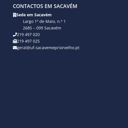
CONTACTOS EM SACAVÉM
Sede em Sacavém
Largo 1º de Maio, n.º 1
2685 – 099 Sacavém
219 497 020
219 497 025
geral@uf-sacavemepriorvelho.pt