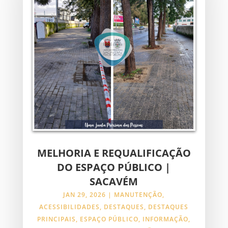
MELHORIA E REQUALIFICAÇÃO
DO ESPAÇO PÚBLICO |
SACAVÉM
JAN 29, 2026
|
MANUTENÇÃO
,
ACESSIBILIDADES
,
DESTAQUES
,
DESTAQUES
PRINCIPAIS
,
ESPAÇO PÚBLICO
,
INFORMAÇÃO
,