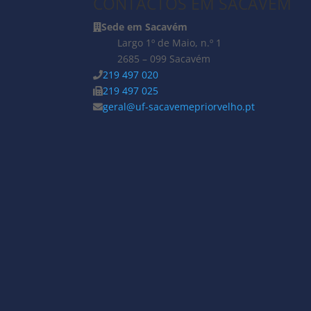
CONTACTOS EM SACAVÉM
Sede em Sacavém
Largo 1º de Maio, n.º 1
2685 – 099 Sacavém
219 497 020
219 497 025
geral@uf-sacavemepriorvelho.pt