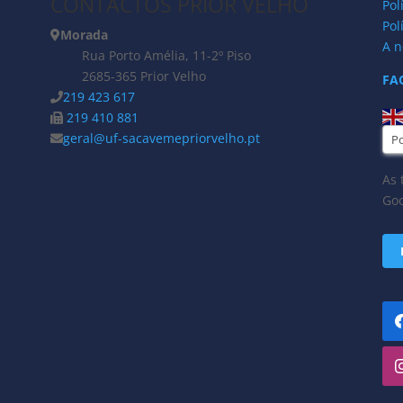
CONTACTOS PRIOR VELHO
Pol
Pol
Morada
A n
Rua Porto Amélia, 11-2º Piso
2685-365 Prior Velho
FA
219 423 617
219 410 881
geral@uf-sacavemepriorvelho.pt
As 
Goo