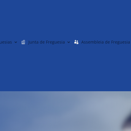
uesias
Junta de Freguesia
Assembleia de Freguesia