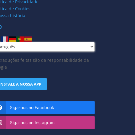
ítica de Privacidade
ítica de Cookies
ossa história
Q
traduções feitas são da responsabilidade da
gle
INSTALE A NOSSA APP
Siga-nos no Facebook
Siga-nos on Instagram