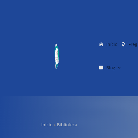
Início
Freg
Blog
Início
»
Biblioteca