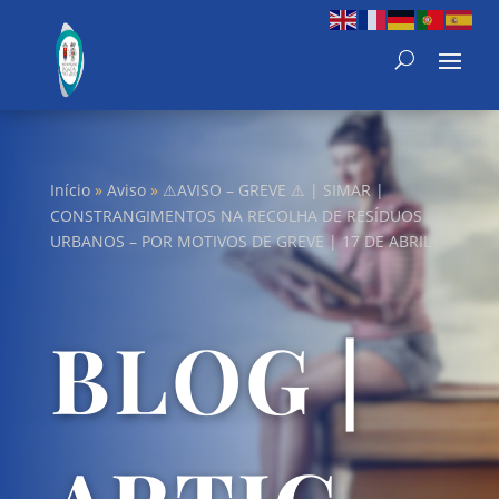
Início
»
Aviso
»
⚠AVISO – GREVE ⚠ | SIMAR |
CONSTRANGIMENTOS NA RECOLHA DE RESÍDUOS
URBANOS – POR MOTIVOS DE GREVE | 17 DE ABRIL
BLOG |