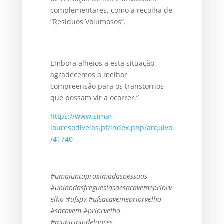
complementares, como a recolha de
“Resíduos Volumosos”.
Embora alheios a esta situação,
agradecemos a melhor
compreensão para os transtornos
que possam vir a ocorrer.”
https://www.simar-
louresodivelas.pt/index.php/arquivo
/41740
#umajuntaproximadaspessoas
#uniaodasfreguesiasdesacavemepriorv
elho #ufspv #ufsacavemepriorvelho
#sacavem #priorvelho
#municipiodeloures