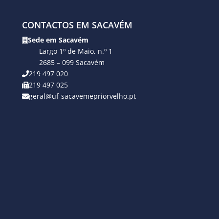
CONTACTOS EM SACAVÉM
Sede em Sacavém
Largo 1º de Maio, n.º 1
2685 – 099 Sacavém
219 497 020
219 497 025
geral@uf-sacavemepriorvelho.pt