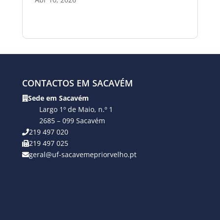
CONTACTOS EM SACAVÉM
Sede em Sacavém
Largo 1º de Maio, n.º 1
2685 – 099 Sacavém
219 497 020
219 497 025
geral@uf-sacavemepriorvelho.pt