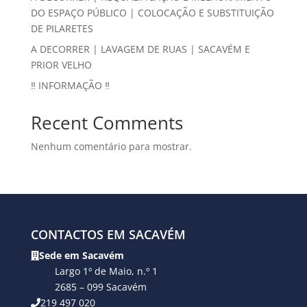
DO ESPAÇO PÚBLICO | COLOCAÇÃO E SUBSTITUIÇÃO
DE PILARETES
A DECORRER | LAVAGEM DE RUAS | SACAVÉM E
PRIOR VELHO
‼ INFORMAÇÃO ‼
Recent Comments
Nenhum comentário para mostrar.
CONTACTOS EM SACAVÉM
Sede em Sacavém
Largo 1º de Maio, n.º 1
2685 – 099 Sacavém
219 497 020