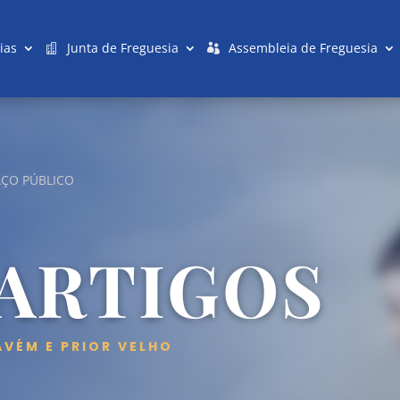
ias
Junta de Freguesia
Assembleia de Freguesia
AÇO PÚBLICO
 ARTIGOS
AVÉM E PRIOR VELHO