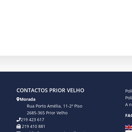
CONTACTOS PRIOR VELHO
Pol
Pol
Morada
A n
Rua Porto Amélia, 11-2º Piso
2685-365 Prior Velho
FA
219 423 617
219 410 881