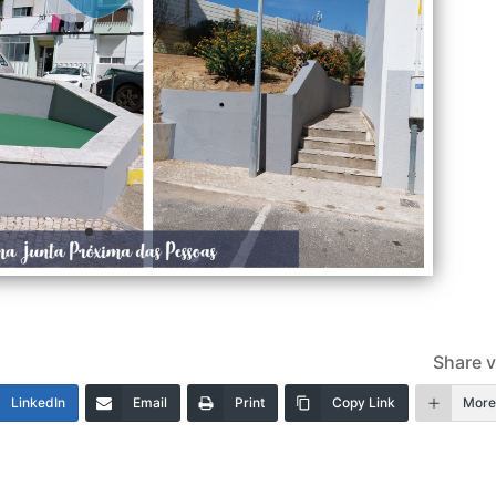
Share v
LinkedIn
Email
Print
Copy Link
Mor