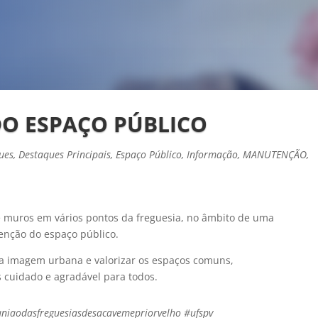
DO ESPAÇO PÚBLICO
ues
,
Destaques Principais
,
Espaço Público
,
Informação
,
MANUTENÇÃO
,
e muros em vários pontos da freguesia, no âmbito de uma
enção do espaço público.
 a imagem urbana e valorizar os espaços comuns,
cuidado e agradável para todos.
iaodasfreguesiasdesacavemepriorvelho #ufspv