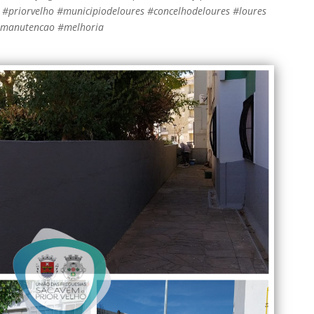
#priorvelho #municipiodeloures #concelhodeloures #loures
 #manutencao #melhoria