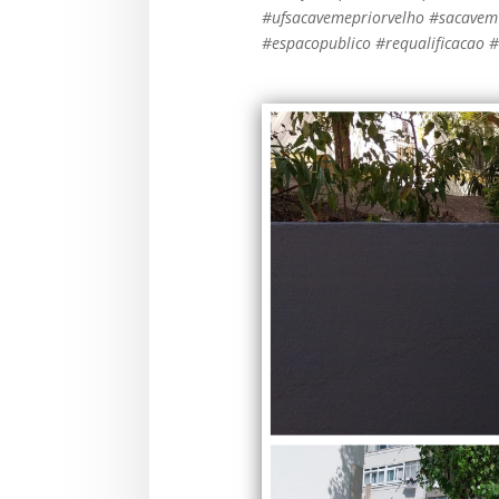
#ufsacavemepriorvelho #sacavem 
#espacopublico #requalificacao