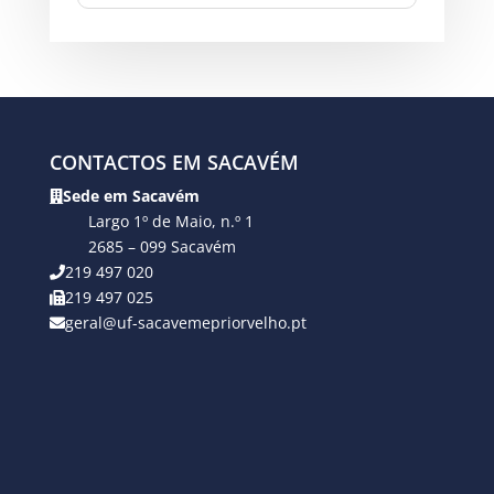
CONTACTOS EM SACAVÉM
Sede em Sacavém
Largo 1º de Maio, n.º 1
2685 – 099 Sacavém
219 497 020
219 497 025
geral@uf-sacavemepriorvelho.pt