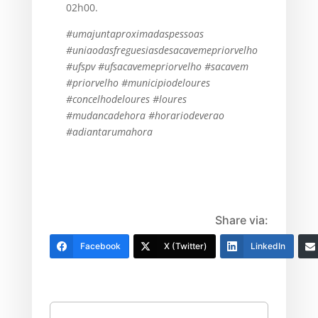
02h00.
#umajuntaproximadaspessoas
#uniaodasfreguesiasdesacavemepriorvelho
#ufspv #ufsacavemepriorvelho #sacavem
#priorvelho #municipiodeloures
#concelhodeloures #loures
#mudancadehora #horariodeverao
#adiantarumahora
Share via:
Facebook
X (Twitter)
LinkedIn