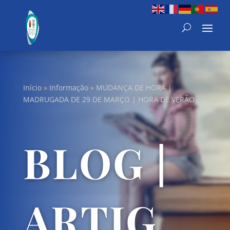
Início
»
Informação
»
MUDANÇA DE HORA |
MADRUGADA DE 29 DE MARÇO | HORA DE VERÃO
BLOG |
ARTIG