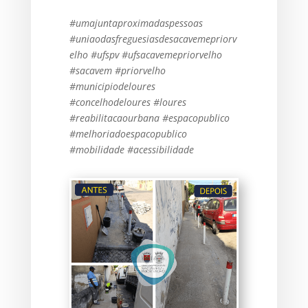
#umajuntaproximadaspessoas
#uniaodasfreguesiasdesacavemepriorv
elho #ufspv #ufsacavemepriorvelho
#sacavem #priorvelho
#municipiodeloures
#concelhodeloures #loures
#reabilitacaourbana #espacopublico
#melhoriadoespacopublico
#mobilidade #acessibilidade