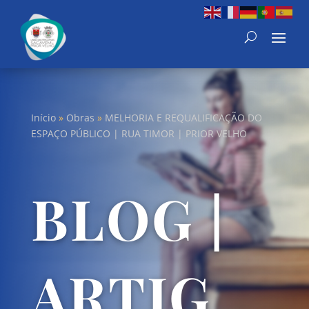
Início
»
Obras
»
MELHORIA E REQUALIFICAÇÃO DO
ESPAÇO PÚBLICO | RUA TIMOR | PRIOR VELHO
BLOG |
ARTIG