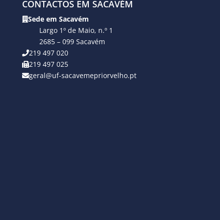
CONTACTOS EM SACAVÉM
Sede em Sacavém
Largo 1º de Maio, n.º 1
2685 – 099 Sacavém
219 497 020
219 497 025
geral@uf-sacavemepriorvelho.pt