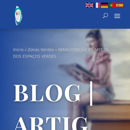
Início
»
Zonas Verdes
»
MANUTENÇÃO E LIMPEZA
DOS ESPAÇOS VERDES
BLOG |
ARTIG