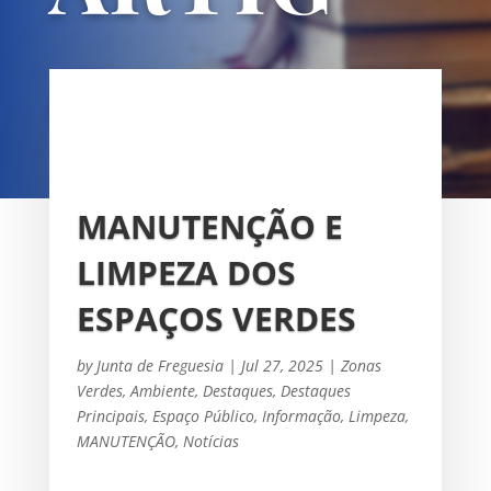
OS
UNIÃO DAS FREGUESIAS DE
SACAVÉM E PRIOR VELHO
MANUTENÇÃO E
LIMPEZA DOS
ESPAÇOS VERDES
by
Junta de Freguesia
|
Jul 27, 2025
|
Zonas
Verdes
,
Ambiente
,
Destaques
,
Destaques
Principais
,
Espaço Público
,
Informação
,
Limpeza
,
MANUTENÇÃO
,
Notícias