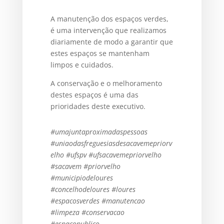
A manutenção dos espaços verdes,
é uma intervenção que realizamos
diariamente de modo a garantir que
estes espaços se mantenham
limpos e cuidados.
A conservação e o melhoramento
destes espaços é uma das
prioridades deste executivo.
#umajuntaproximadaspessoas
#uniaodasfreguesiasdesacavemepriorv
elho
#ufspv
#ufsacavemepriorvelho
#sacavem
#priorvelho
#municipiodeloures
#concelhodeloures
#loures
#espacosverdes
#manutencao
#limpeza
#conservacao
#espacopublico