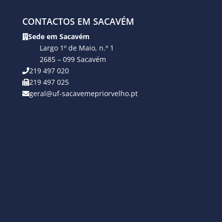
CONTACTOS EM SACAVÉM
Sede em Sacavém
Largo 1º de Maio, n.º 1
2685 – 099 Sacavém
219 497 020
219 497 025
geral@uf-sacavemepriorvelho.pt