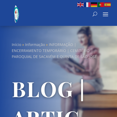
Início
»
Informação
»
INFORMAÇÃO |
ENCERRAMENTO TEMPORÁRIO | CEMITÉRIO
PAROQUIAL DE SACAVÉM E QUINTA DE SÃO JOSÉ
BLOG |