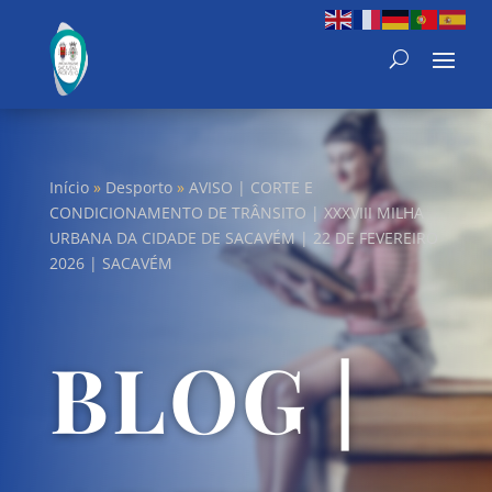
Início
»
Desporto
»
AVISO | CORTE E
CONDICIONAMENTO DE TRÂNSITO | XXXVIII MILHA
URBANA DA CIDADE DE SACAVÉM | 22 DE FEVEREIRO
2026 | SACAVÉM
BLOG |