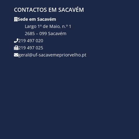
CONTACTOS EM SACAVÉM
Sede em Sacavém
Largo 1º de Maio, n.º 1
2685 – 099 Sacavém
219 497 020
219 497 025
geral@uf-sacavemepriorvelho.pt