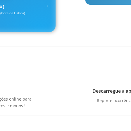
o)
(hora de Lisboa)
Descarregue a apl
ções online para
Reporte ocorrênc
ços e monos !