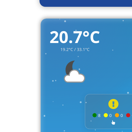
20.7°C
19.2°C / 33.1°C
8
0
0