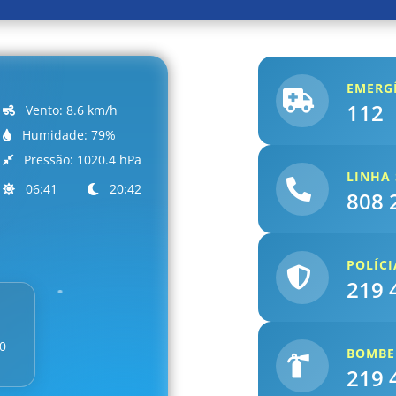
EMERG
112
Vento:
8.6 km/h
Humidade:
79%
Pressão:
1020.4 hPa
LINHA 
06:41
20:42
808 
POLÍCI
219 
0
BOMBE
219 