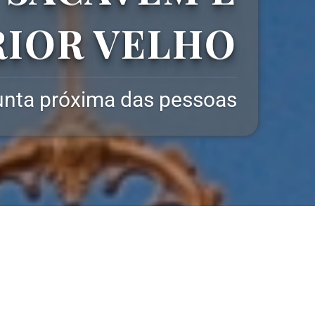
RIOR VELHO
RIOR VELHO
unta próxima das pessoas
unta próxima das pessoas