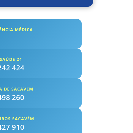
ÊNCIA MÉDICA
SAÚDE 24
242 424
A DE SACAVÉM
498 260
IROS SACAVÉM
427 910