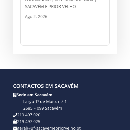
SACAVÉM E PRIOR VELHO
Ago 2, 2026
CONTACTOS EM SACAVÉM
Sede em Sacavém
Largo 1º de Maio, n.º 1
2685 – 099 Sacavém
219 497 020
219 497 025
geral@uf-sacavemepriorvelho.pt