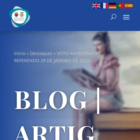
Início
»
Destaques
»
VOTO ANTECIPADO |
REFERENDO 29 DE JANEIRO DE 2023
BLOG |
ARTIG