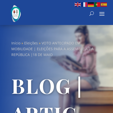
Início
»
Eleições
»
VOTO ANTECIPADO EM
MOBILIDADE | ELEIÇÕES PARA A ASSEMBLEIA DA
REPÚBLICA |18 DE MAIO
BLOG |