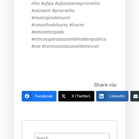
elho #ufspv #ufsacavemepriorvelho
#sacavem #priorvelho
#municipiodeloures
#concelhodeloures #loures
#votoantecipado
#eleicoesparaaassembleiadarepublica
#cne #comissaonacionaldeeleicoes
Share via:
Facebook
X (Twitter)
LinkedIn