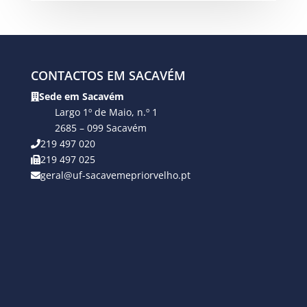
CONTACTOS EM SACAVÉM
Sede em Sacavém
Largo 1º de Maio, n.º 1
2685 – 099 Sacavém
219 497 020
219 497 025
geral@uf-sacavemepriorvelho.pt