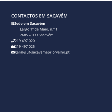
CONTACTOS EM SACAVÉM
Sede em Sacavém
Largo 1º de Maio, n.º 1
2685 – 099 Sacavém
219 497 020
219 497 025
geral@uf-sacavemepriorvelho.pt