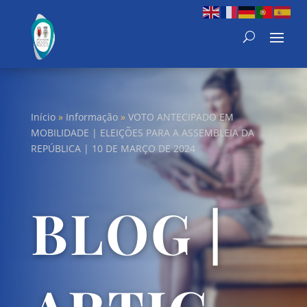
Início
»
Informação
»
VOTO ANTECIPADO EM
MOBILIDADE | ELEIÇÕES PARA A ASSEMBLEIA DA
REPÚBLICA | 10 DE MARÇO DE 2024
BLOG |