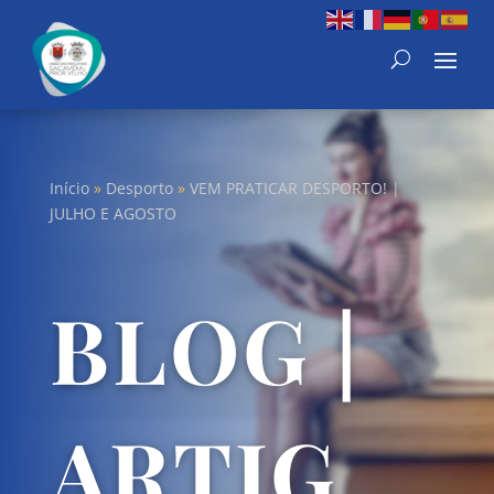
Início
»
Desporto
»
VEM PRATICAR DESPORTO! |
JULHO E AGOSTO
BLOG |
ARTIG