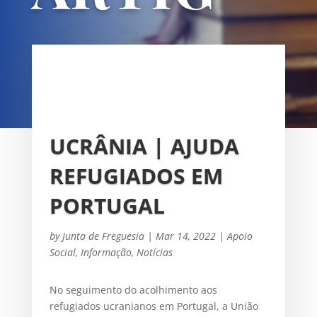
OS
UNIÃO DAS FREGUESIAS DE
SACAVÉM E PRIOR VELHO
UCRÂNIA | AJUDA
REFUGIADOS EM
PORTUGAL
by
Junta de Freguesia
|
Mar 14, 2022
|
Apoio
Social
,
Informação
,
Notícias
No seguimento do acolhimento aos
refugiados ucranianos em Portugal, a União