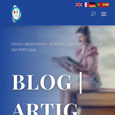
Início
»
Apoio Social
»
UCRÂNIA | AJUDA REFUGIADOS
EM PORTUGAL
BLOG |
ARTIG