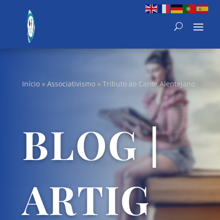
Início
»
Associativismo
»
Tributo ao Cante Alentejano
BLOG |
ARTIG