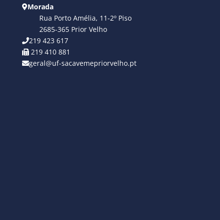
Morada
Rua Porto Amélia, 11-2º Piso
2685-365 Prior Velho
219 423 617
219 410 881
geral@uf-sacavemepriorvelho.pt