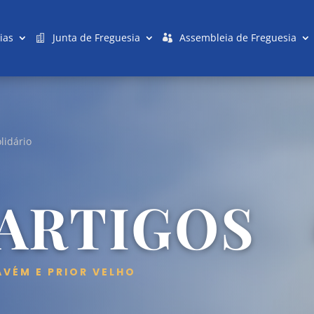
ias
Junta de Freguesia
Assembleia de Freguesia
lidário
 ARTIGOS
AVÉM E PRIOR VELHO