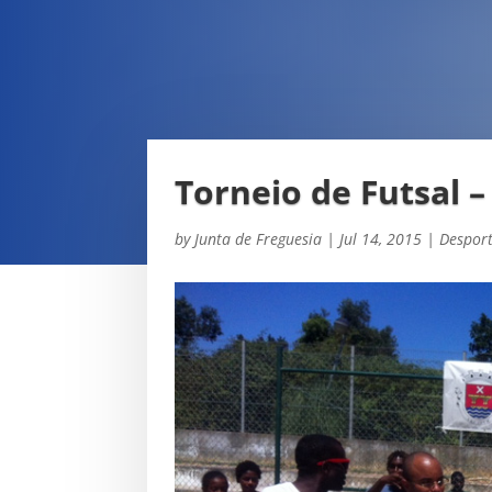
Torneio de Futsal –
by
Junta de Freguesia
|
Jul 14, 2015
|
Despor