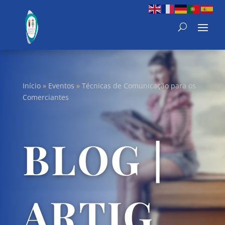
Início
»
Eventos
»
Técnicas de Comunicação para os
Comerciantes
BLOG |
ARTIG