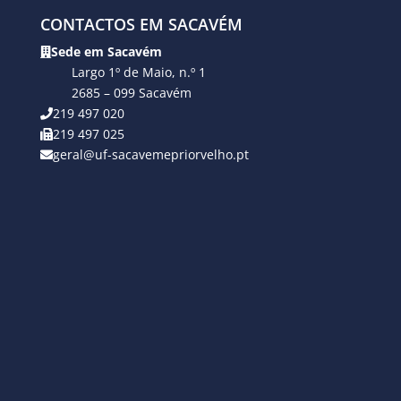
CONTACTOS EM SACAVÉM
Sede em Sacavém
Largo 1º de Maio, n.º 1
2685 – 099 Sacavém
219 497 020
219 497 025
geral@uf-sacavemepriorvelho.pt