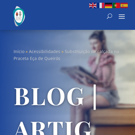
Início
»
Acessibilidades
»
Substituição de calçada na
Praceta Eça de Queirós
BLOG |
ARTIG