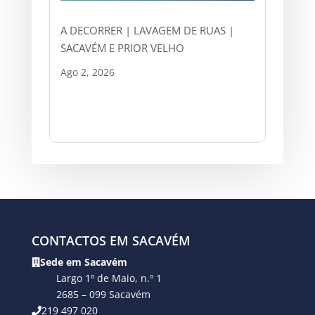
A DECORRER | LAVAGEM DE RUAS |
SACAVÉM E PRIOR VELHO
Ago 2, 2026
CONTACTOS EM SACAVÉM
Sede em Sacavém
Largo 1º de Maio, n.º 1
2685 – 099 Sacavém
219 497 020