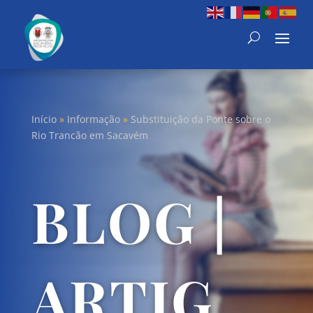
Início
»
Informação
»
Substituição da Ponte sobre o
Rio Trancão em Sacavém
BLOG |
ARTIG