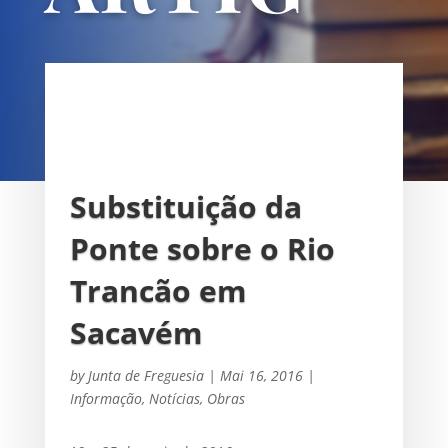
OS
UNIÃO DAS FREGUESIAS DE
SACAVÉM E PRIOR VELHO
Substituição da
Ponte sobre o Rio
Trancão em
Sacavém
by
Junta de Freguesia
|
Mai 16, 2016
|
Informação
,
Notícias
,
Obras