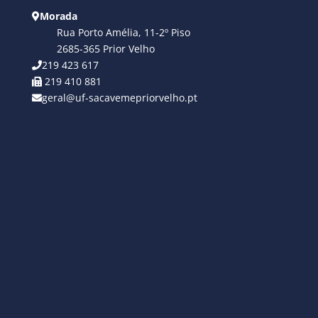
Morada
Rua Porto Amélia, 11-2º Piso
2685-365 Prior Velho
219 423 617
219 410 881
geral@uf-sacavemepriorvelho.pt