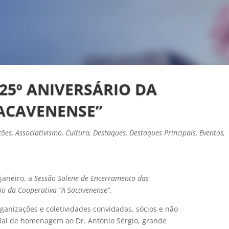
125º ANIVERSÁRIO DA
SACAVENENSE”
ções
,
Associativismo
,
Cultura
,
Destaques
,
Destaques Principais
,
Eventos
,
janeiro, a
Sessão Solene de Encerramento das
o da Cooperativa “A Sacavenense”
.
ganizações e coletividades convidadas, sócios e não
ial de homenagem ao Dr. António Sérgio, grande