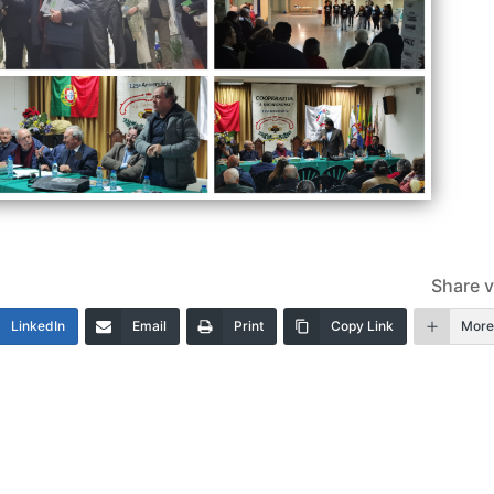
Share v
LinkedIn
Email
Print
Copy Link
Mor