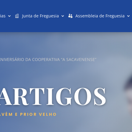
ias
Junta de Freguesia
Assembleia de Freguesia
ANIVERSÁRIO DA COOPERATIVA “A SACAVENENSE”
 ARTIGOS
AVÉM E PRIOR VELHO