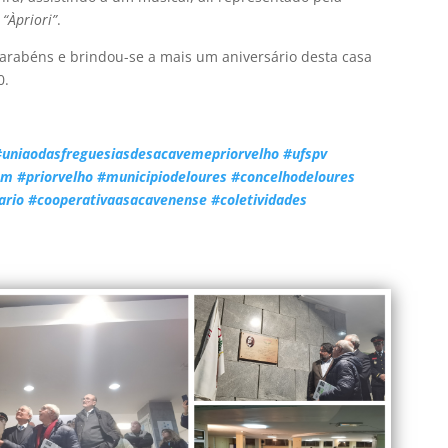
,
“Àpriori”
.
 parabéns e brindou-se a mais um aniversário desta casa
0.
#uniaodasfreguesiasdesacavemepriorvelho
#ufspv
em
#priorvelho
#municipiodeloures
#concelhodeloures
ario
#cooperativaasacavenense
#coletividades