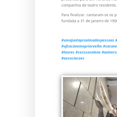
companhia de teatro residente
Para finalizar, cantaram-se os
fundada a 31 de janeiro de 190
#umajuntaproximadaspessoas
#ufsacavemepriorvelho
#sacav
#loures
#sesssosolene
#anivers
#associacoes