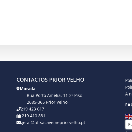
CONTACTOS PRIOR VELHO
Pol
Pol
Morada
A n
Rua Porto Amélia, 11-2º Piso
2685-365 Prior Velho
FA
219 423 617
219 410 881
geral@uf-sacavemepriorvelho.pt