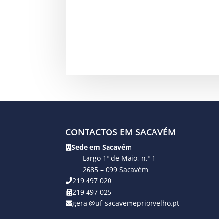
CONTACTOS EM SACAVÉM
Sede em Sacavém
Largo 1º de Maio, n.º 1
2685 – 099 Sacavém
219 497 020
219 497 025
geral@uf-sacavemepriorvelho.pt