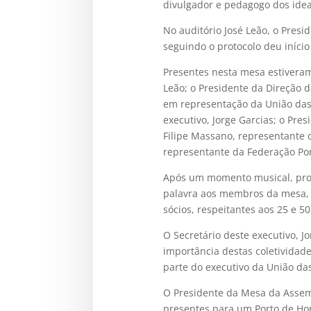
divulgador e pedagogo dos idea
No auditório José Leão, o Pres
seguindo o protocolo deu iníci
Presentes nesta mesa estiveram
Leão; o Presidente da Direção d
em representação da União das
executivo, Jorge Garcias; o Pr
Filipe Massano, representante
representante da Federação Por
Após um momento musical, prota
palavra aos membros da mesa, 
sócios, respeitantes aos 25 e 5
O Secretário deste executivo, Jo
importância destas coletividad
parte do executivo da União das
O Presidente da Mesa da Assem
presentes para um Porto de Hon