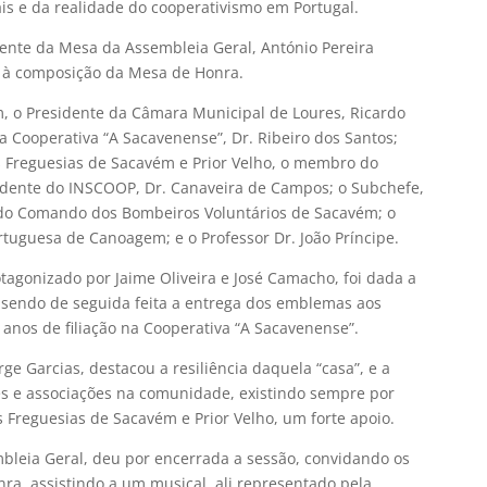
is e da realidade do cooperativismo em Portugal.
idente da Mesa da Assembleia Geral, António Pereira
o à composição da Mesa de Honra.
, o Presidente da Câmara Municipal de Loures, Ricardo
a Cooperativa “A Sacavenense”, Dr. Ribeiro dos Santos;
 Freguesias de Sacavém e Prior Velho, o membro do
esidente do INSCOOP, Dr. Canaveira de Campos; o Subchefe,
 do Comando dos Bombeiros Voluntários de Sacavém; o
tuguesa de Canoagem; e o Professor Dr. João Príncipe.
gonizado por Jaime Oliveira e José Camacho, foi dada a
sendo de seguida feita a entrega dos emblemas aos
0 anos de filiação na Cooperativa “A Sacavenense”.
rge Garcias, destacou a resiliência daquela “casa”, e a
es e associações na comunidade, existindo sempre por
 Freguesias de Sacavém e Prior Velho, um forte apoio.
bleia Geral, deu por encerrada a sessão, convidando os
ra, assistindo a um musical, ali representado pela