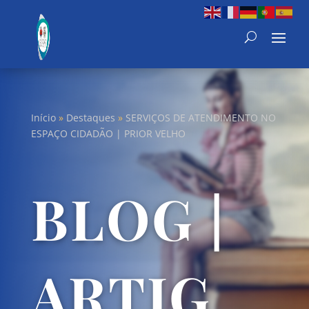
Início
»
Destaques
»
SERVIÇOS DE ATENDIMENTO NO
ESPAÇO CIDADÃO | PRIOR VELHO
BLOG |
ARTIG