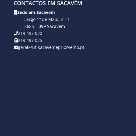
CONTACTOS EM SACAVÉM
Sede em Sacavém
Largo 1º de Maio, n.º 1
2685 – 099 Sacavém
219 497 020
219 497 025
geral@uf-sacavemepriorvelho.pt