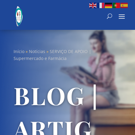
Início
»
Notícias
»
SERVIÇO DE APOIO |
Supermercado e Farmácia
BLOG |
ARTIG