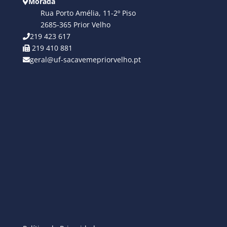
Morada
Rua Porto Amélia, 11-2º Piso
2685-365 Prior Velho
219 423 617
219 410 881
geral@uf-sacavemepriorvelho.pt