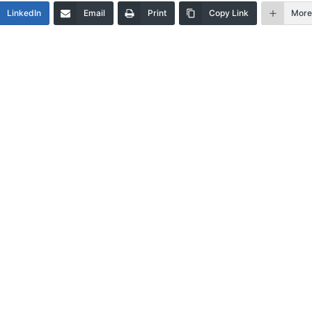
LinkedIn
Email
Print
Copy Link
Mor