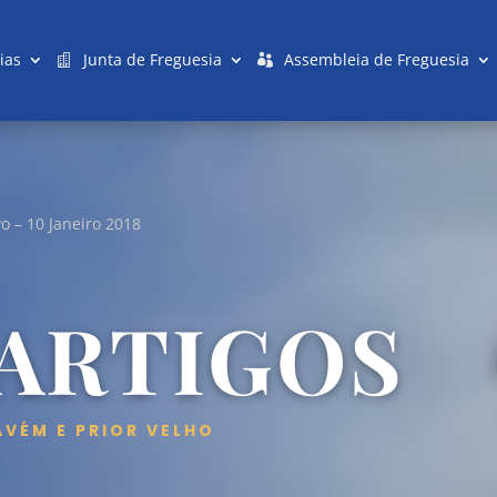
ias
Junta de Freguesia
Assembleia de Freguesia
o – 10 Janeiro 2018
 ARTIGOS
AVÉM E PRIOR VELHO