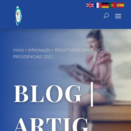
Início
»
Informação
»
RESULTADOS DAS ELEIÇÕES
PRESIDENCIAIS 2021
BLOG |
ARTIG