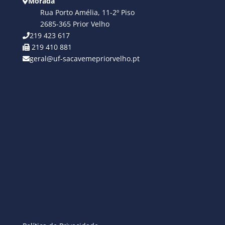
Morada
Rua Porto Amélia, 11-2º Piso
2685-365 Prior Velho
219 423 617
219 410 881
geral@uf-sacavemepriorvelho.pt