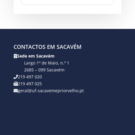
CONTACTOS EM SACAVÉM
Sede em Sacavém
Largo 1º de Maio, n.º 1
2685 – 099 Sacavém
219 497 020
219 497 025
geral@uf-sacavemepriorvelho.pt