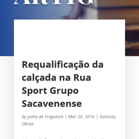
OS
UNIÃO DAS FREGUESIAS DE
SACAVÉM E PRIOR VELHO
Requalificação da
calçada na Rua
Sport Grupo
Sacavenense
by
Junta de Freguesia
|
Mar 20, 2016
|
Notícias
,
Obras