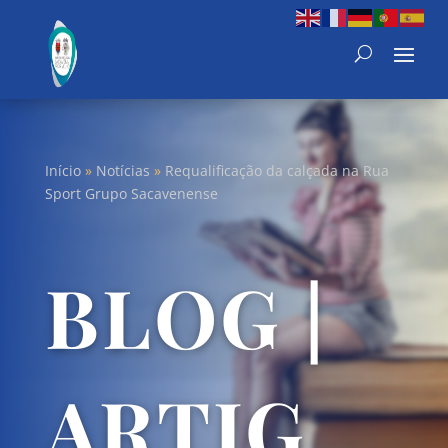
Início
»
Notícias
»
Requalificação da calçada na Rua
Sport Grupo Sacavenense
BLOG |
ARTIG