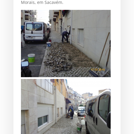
Morais‏, em Sacavém.