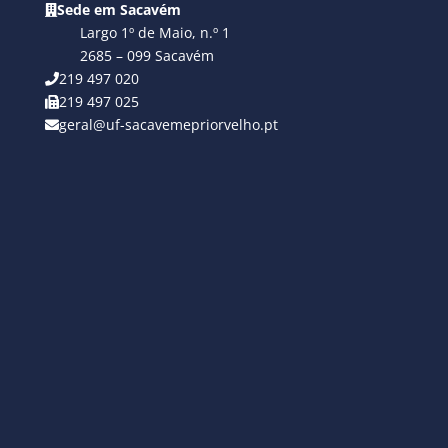
Sede em Sacavém
Largo 1º de Maio, n.º 1
2685 – 099 Sacavém
219 497 020
219 497 025
geral@uf-sacavemepriorvelho.pt