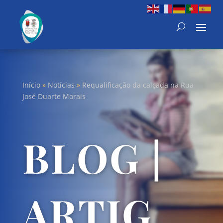
Início
»
Notícias
»
Requalificação da calçada na Rua
José Duarte Morais
BLOG |
ARTIG