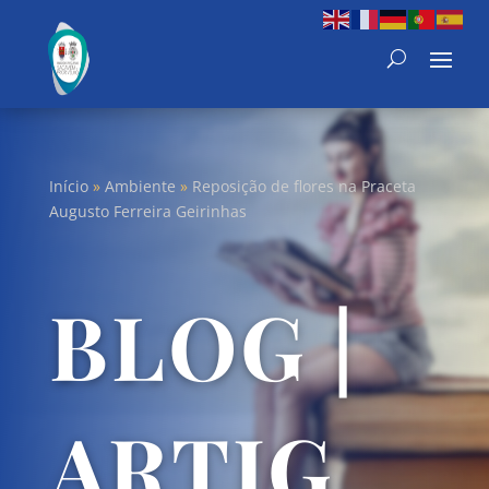
Início
»
Ambiente
»
Reposição de flores na Praceta
Augusto Ferreira Geirinhas
BLOG |
ARTIG