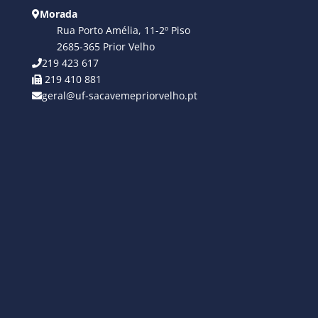
Morada
Rua Porto Amélia, 11-2º Piso
2685-365 Prior Velho
219 423 617
219 410 881
geral@uf-sacavemepriorvelho.pt