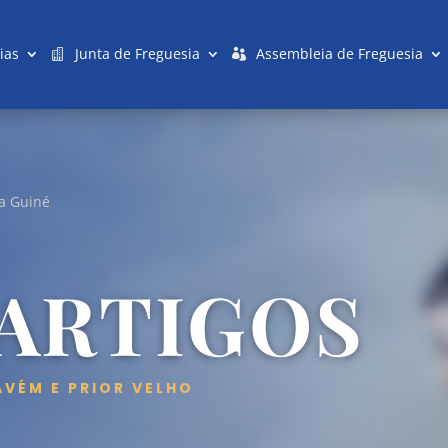
ias
Junta de Freguesia
Assembleia de Freguesia
a Guiné
 ARTIGOS
AVÉM E PRIOR VELHO