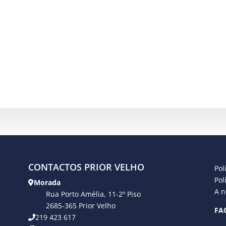
CONTACTOS PRIOR VELHO
Pol
Pol
Morada
A n
Rua Porto Amélia, 11-2º Piso
2685-365 Prior Velho
FA
219 423 617