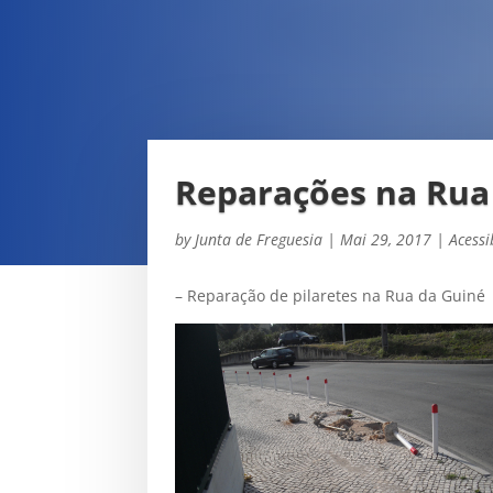
Reparações na Rua
by
Junta de Freguesia
|
Mai 29, 2017
|
Acessi
– Reparação de pilaretes na Rua da Guiné