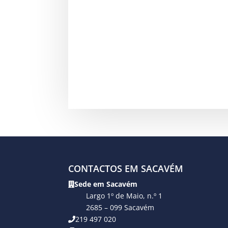
CONTACTOS EM SACAVÉM
Sede em Sacavém
Largo 1º de Maio, n.º 1
2685 – 099 Sacavém
219 497 020