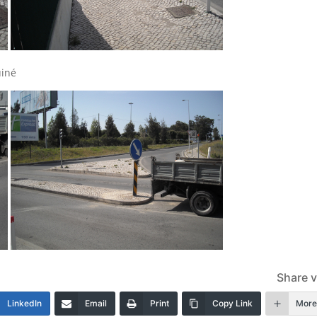
uiné
Share v
LinkedIn
Email
Print
Copy Link
Mor