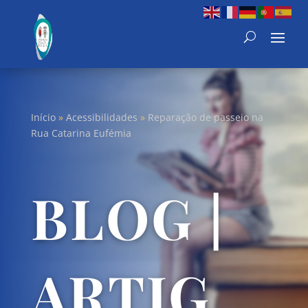
Início
»
Acessibilidades
»
Reparação de passeio na
Rua Catarina Eufémia
BLOG |
ARTIG