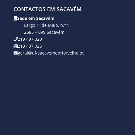
CONTACTOS EM SACAVÉM
Sede em Sacavém
Largo 1º de Maio, n.º 1
2685 – 099 Sacavém
219 497 020
219 497 025
geral@uf-sacavemepriorvelho.pt