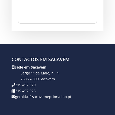
CONTACTOS EM SACAVÉM
Sede em Sacavém
Largo 1º de Maio, n.º 1
2685 – 099 Sacavém
219 497 020
219 497 025
geral@uf-sacavemepriorvelho.pt