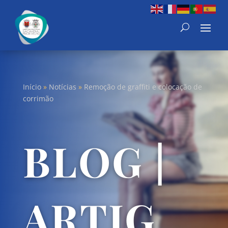
Início
»
Notícias
»
Remoção de graffiti e colocação de
corrimão
BLOG |
ARTIG