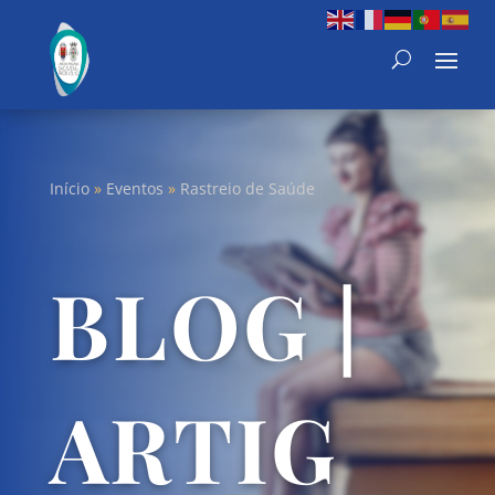
Início
»
Eventos
»
Rastreio de Saúde
BLOG |
ARTIG