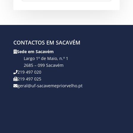
CONTACTOS EM SACAVÉM
Sede em Sacavém
Largo 1º de Maio, n.º 1
2685 – 099 Sacavém
219 497 020
219 497 025
geral@uf-sacavemepriorvelho.pt