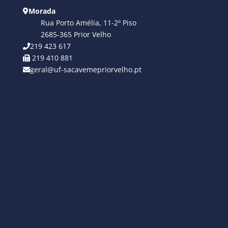
Morada
Rua Porto Amélia, 11-2º Piso
2685-365 Prior Velho
219 423 617
219 410 881
geral@uf-sacavemepriorvelho.pt