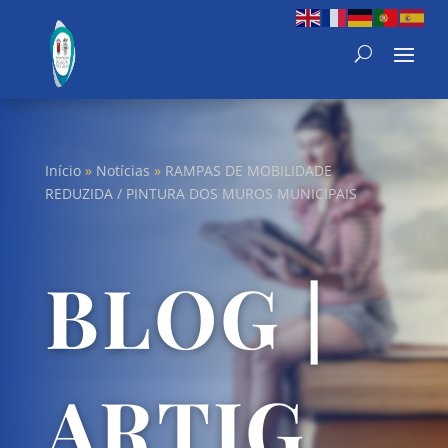
Início
»
Notícias
»
RAMPAS DE MOBILIDADE
REDUZIDA / PINTURA DOS MUROS MUNICIPAIS
BLOG |
ARTIG