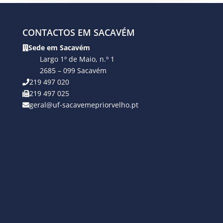
CONTACTOS EM SACAVÉM
Sede em Sacavém
Largo 1º de Maio, n.º 1
2685 – 099 Sacavém
219 497 020
219 497 025
geral@uf-sacavemepriorvelho.pt