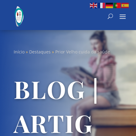
Início
»
Destaques
»
Prior Velho cuida da saúde
BLOG |
ARTIG