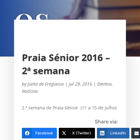
OS
UNIÃO DAS FREGUESIAS DE
SACAVÉM E PRIOR VELHO
Praia Sénior 2016 –
2ª semana
by
Junta de Freguesia
|
Jul 29, 2016
|
Eventos
,
Notícias
2.ª semana de Praia Sénior (11 a 15 de julho)
Share via:
Facebook
X (Twitter)
LinkedIn