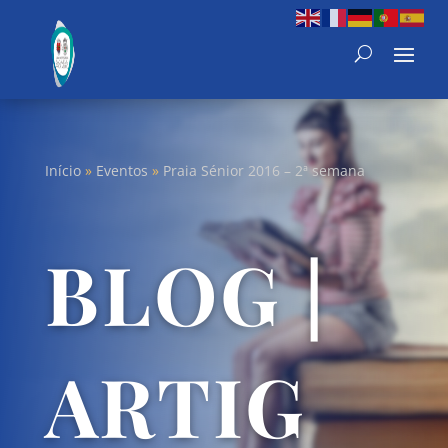
Início
»
Eventos
»
Praia Sénior 2016 – 2ª semana
BLOG |
ARTIG