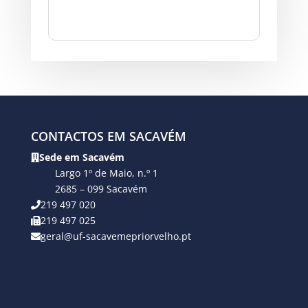
CONTACTOS EM SACAVÉM
Sede em Sacavém
Largo 1º de Maio, n.º 1
2685 – 099 Sacavém
219 497 020
219 497 025
geral@uf-sacavemepriorvelho.pt