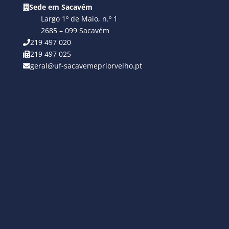
Sede em Sacavém
Largo 1º de Maio, n.º 1
2685 – 099 Sacavém
219 497 020
219 497 025
geral@uf-sacavemepriorvelho.pt