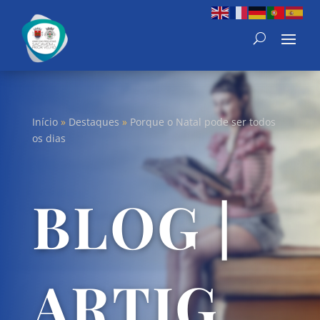
Início
»
Destaques
»
Porque o Natal pode ser todos
os dias
BLOG |
ARTIG