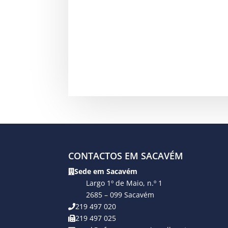
CONTACTOS EM SACAVÉM
Sede em Sacavém
Largo 1º de Maio, n.º 1
2685 – 099 Sacavém
219 497 020
219 497 025