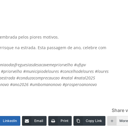
lembrada pelos piores motivos.
risque na estrada. Esta passagem de ano, celebre com
iaodasfreguesiasdesacavemepriorvelho #ufspv
#priorvelho #municipiodeloures #concelhodeloures #loures
aestrada #conduzacomprecaucao #natal #natal2025
onovo #ano2026 #umbomanonovo #prosperoanonovo
Share v
LinkedIn
Email
Print
Copy Link
Mor