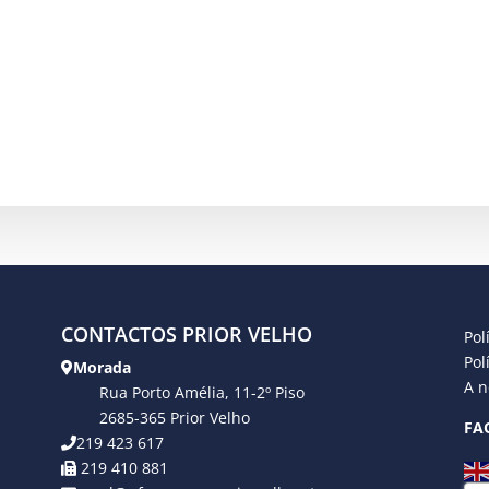
CONTACTOS PRIOR VELHO
Pol
Pol
Morada
A n
Rua Porto Amélia, 11-2º Piso
2685-365 Prior Velho
FA
219 423 617
219 410 881