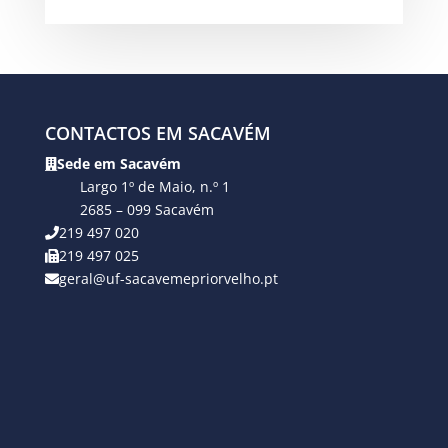
CONTACTOS EM SACAVÉM
Sede em Sacavém
Largo 1º de Maio, n.º 1
2685 – 099 Sacavém
219 497 020
219 497 025
geral@uf-sacavemepriorvelho.pt