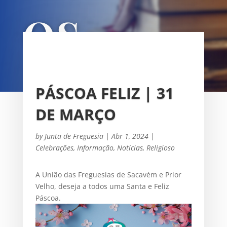
OS
UNIÃO DAS FREGUESIAS DE
SACAVÉM E PRIOR VELHO
PÁSCOA FELIZ | 31
DE MARÇO
by
Junta de Freguesia
|
Abr 1, 2024
|
Celebrações
,
Informação
,
Notícias
,
Religioso
A União das Freguesias de Sacavém e Prior
Velho, deseja a todos uma Santa e Feliz
Páscoa.