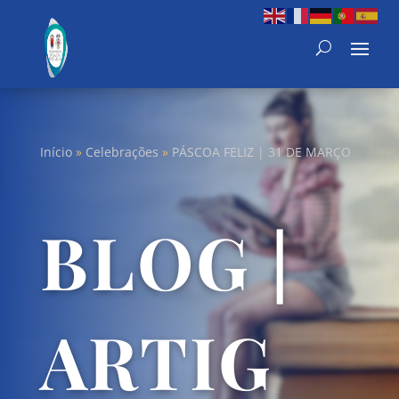
Início
»
Celebrações
»
PÁSCOA FELIZ | 31 DE MARÇO
BLOG |
ARTIG