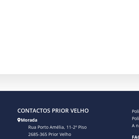
CONTACTOS PRIOR VELHO
Pol
Pol
Morada
A n
Rua Porto Amélia, 11-2º Piso
2685-365 Prior Velho
FA