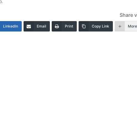
o.
Share v
LinkedIn
Email
Print
Copy Link
Mor