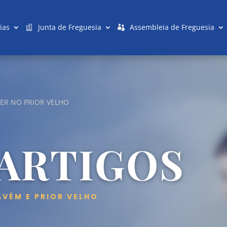
ias
Junta de Freguesia
Assembleia de Freguesia
ER NO PRIOR VELHO
 ARTIGOS
AVÉM E PRIOR VELHO