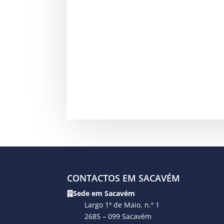
CONTACTOS EM SACAVÉM
Sede em Sacavém
Largo 1º de Maio, n.º 1
2685 – 099 Sacavém