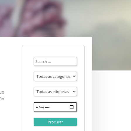
que
ção
,
o