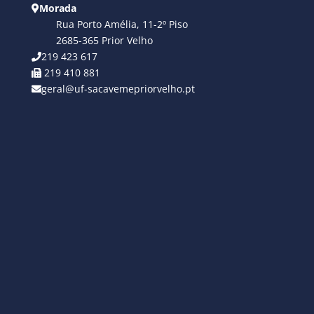
Morada
Rua Porto Amélia, 11-2º Piso
2685-365 Prior Velho
219 423 617
219 410 881
geral@uf-sacavemepriorvelho.pt