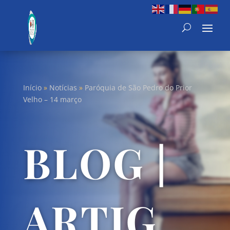
Início
»
Notícias
»
Paróquia de São Pedro do Prior
Velho – 14 março
BLOG |
ARTIG