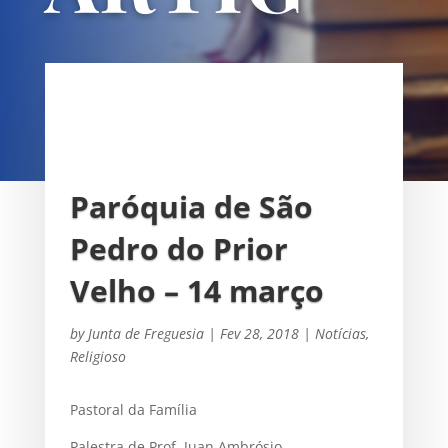
OS
UNIÃO DAS FREGUESIAS DE
SACAVÉM E PRIOR VELHO
Paróquia de São
Pedro do Prior
Velho – 14 março
by
Junta de Freguesia
|
Fev 28, 2018
|
Notícias
,
Religioso
Pastoral da Família
Palestra de Prof. Juan Ambrósio