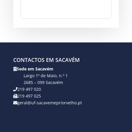
CONTACTOS EM SACAVÉM
Sede em Sacavém
Largo 1º de Maio, n.º 1
2685 – 099 Sacavém
219 497 020
219 497 025
geral@uf-sacavemepriorvelho.pt