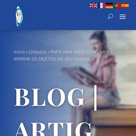
Início
»
Limpeza
»
PARA UMA FREGUESIA LIMPA |
APANHE OS DEJETOS DO SEU ANIMAL
BLOG |
ARTIG