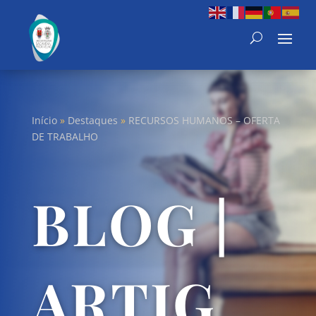
Início
»
Destaques
»
RECURSOS HUMANOS – OFERTA
DE TRABALHO
BLOG |
ARTIG