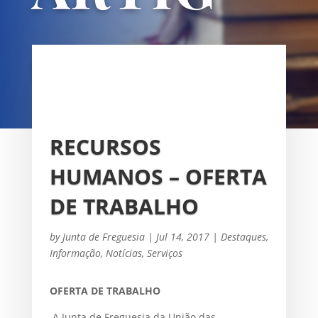
OS
UNIÃO DAS FREGUESIAS DE
SACAVÉM E PRIOR VELHO
RECURSOS
HUMANOS – OFERTA
DE TRABALHO
by
Junta de Freguesia
|
Jul 14, 2017
|
Destaques
,
Informação
,
Notícias
,
Serviços
OFERTA DE TRABALHO
A Junta de Freguesia da União das