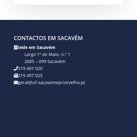
CONTACTOS EM SACAVÉM
Sede em Sacavém
Largo 1º de Maio, n.º 1
2685 – 099 Sacavém
219 497 020
219 497 025
geral@uf-sacavemepriorvelho.pt