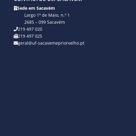
Sede em Sacavém
Largo 1º de Maio, n.º 1
2685 – 099 Sacavém
219 497 020
219 497 025
geral@uf-sacavemepriorvelho.pt